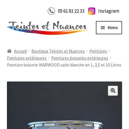
Aller
Aller
05 61 81 22 33
Instagram
à
au
la
contenu
Menu
navigation
Accueil
Accueil
Boutique Teintes et Nuances
Peintures
Boutique en ligne
Peintures extérieures
Peintures boiseries extérieures
Peinture boiserie IKARWOOD satin blanche en 1, 2,5 et 10 Litres
Notre Showroom
Ouvrir
le
Contact
menu
enfant