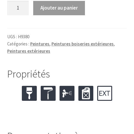
quantité
Ajouter au panier
de
Peinture
boiserie
IKARWOOD
UGS :
H9380
Catégories :
Peintures
,
Peintures boiseries extérieures
,
satin
Peintures extérieures
blanche
en
1,
Propriétés
2,5
et
10
Litres