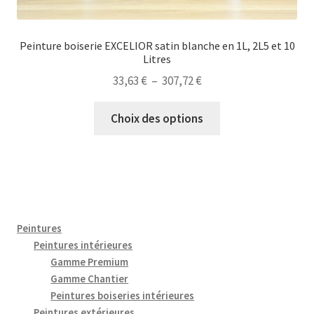
Peinture boiserie EXCELIOR satin blanche en 1L, 2L5 et 10
Litres
Plage
33,63
€
–
307,72
€
de
Ce
prix :
Choix des options
produit
33,63 €
a
à
plusieurs
307,72 €
variations.
Les
options
Peintures
peuvent
Peintures intérieures
être
Gamme Premium
Gamme Chantier
choisies
Peintures boiseries intérieures
sur
Peintures extérieures