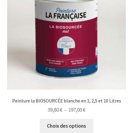
Peinture la BIOSOURCÉE blanche en 1, 2,5 et 10 Litres
Plage
39,80
€
–
197,00
€
de
Ce
prix :
Choix des options
produit