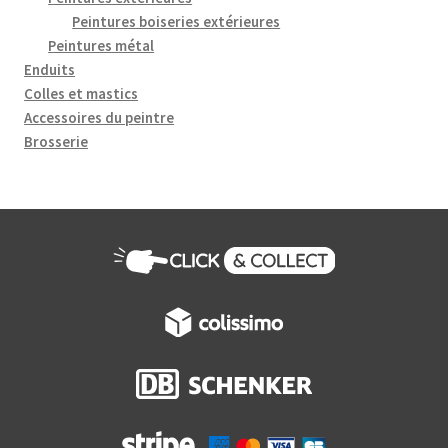
la
Peintures boiseries extérieures
page
Peintures métal
du
Enduits
produit
Colles et mastics
Accessoires du peintre
Brosserie