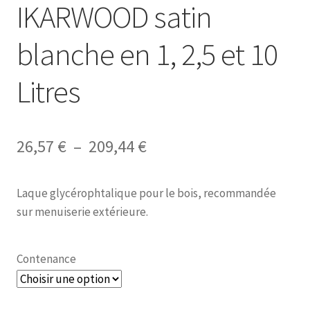
IKARWOOD satin
blanche en 1, 2,5 et 10
Litres
Plage
26,57
€
–
209,44
€
de
Laque glycérophtalique pour le bois, recommandée
prix :
sur menuiserie extérieure.
26,57 €
à
Contenance
209,44 €