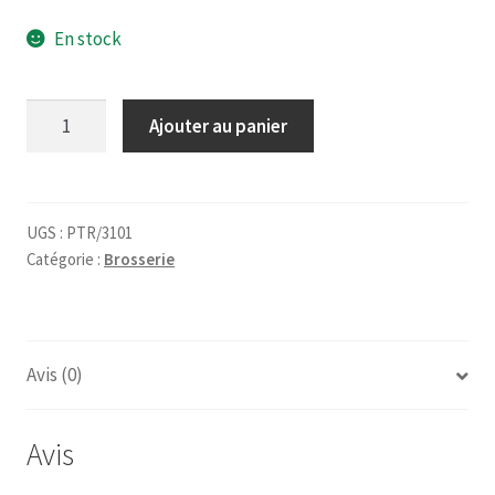
En stock
quantité
Ajouter au panier
de
Manchon
microfibre
12
UGS :
PTR/3101
Catégorie :
Brosserie
mm
clip
T180
Avis (0)
Avis