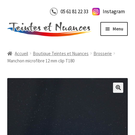
Aller
Aller
05 61 81 22 33
Instagram
à
au
la
contenu
Menu
navigation
Accueil
Accueil
Boutique Teintes et Nuances
Brosserie
Boutique en ligne
Manchon microfibre 12 mm clip T180
Notre Showroom
Ouvrir
le
Contact
menu
enfant