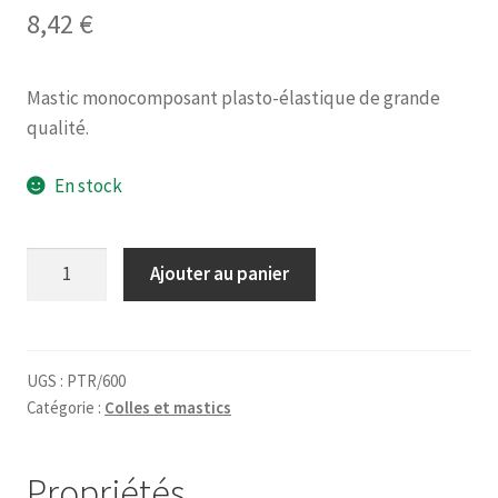
8,42
€
Mastic monocomposant plasto-élastique de grande
qualité.
En stock
quantité
Ajouter au panier
de
Cartouche
mastic
acrylique
UGS :
PTR/600
Catégorie :
Colles et mastics
acryrub
f4
SOUDAL
Propriétés