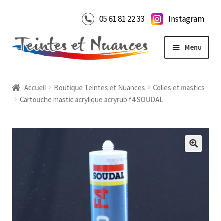
Aller
Aller
05 61 81 22 33
Instagram
à
au
la
contenu
Menu
navigation
Accueil
Accueil
Boutique Teintes et Nuances
Colles et mastics
Boutique en ligne
Cartouche mastic acrylique acryrub f4 SOUDAL
Notre Showroom
Ouvrir
le
Contact
menu
enfant